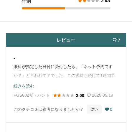
評価





2.43
レビュー
7

-
眼科が指定した日付に受付したら、「ネット予約です
か？」と言われて？でした。この後待ち続けて1時間半
後に呼ばれて30分で終了でした。ネット予約の事は、以
続きを読む
前に何も説明がなく待ってる時に予約の人がどんどん呼





FGS602ザ・ハンド
2025.05.19
2.00
ばれて行ったので不愉快でした。長く待っている人には
このクチコミは参考になりましたか？
0
はい

何か声をかけるなど気遣いが必要と思います。次はあま
り行きたくない。（Google Mapから引用）