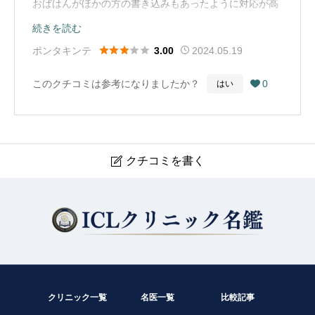
おばはんがほかの方の書き込みもあったように対応が高
飛車な感じがしました。星 3/5 です。（Google Map
続きを読む
から引用）





ポンタキンテ
2024.05.19
3.00
このクチコミは参考になりましたか？
0
はい

クチコミを書く

にった眼科医院
現在クチコミは投稿できません。
クリニック一覧
名医一覧
比較記事