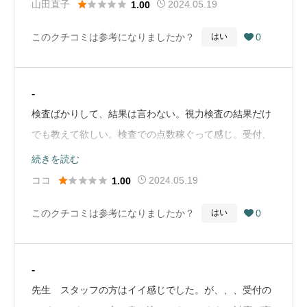





山田直子
2024.05.19
1.00
このクチコミは参考になりましたか？
0
はい

-
検査ばかりして、結果は言わない。視力検査の結果だけ
でも教えて欲しい。検査での点数稼ぐって感じ。受付、
先生の対応も悪い👎他の病院が良いと思う。（Google
続きを読む
Mapから引用）





ココ
2024.05.19
1.00
このクチコミは参考になりましたか？
0
はい

-
先生 スタッフの方はイイ感じでした。が、、、受付の