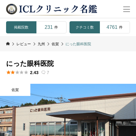
231
4761
掲載院数
クチコミ数
件
件
レビュー
九州
佐賀
にった眼科医院
にった眼科医院





2.43
7

佐賀