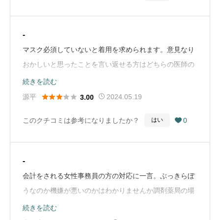
-
マスク必須していないと着用を求められます。意見なり
おかしいと思ったことを言い返せる方はどちらの医師の
方でもいいと思いますが …（Google Mapから引用）
続きを読む





源平
2024.05.19
3.00
このクチコミは参考になりましたか？
0
はい

-
会計をされる女性事務員の方の対応に一言。ぶっきらぼ
うなのか機嫌が悪いのかはわかりませんか調剤薬局の場
所の説明すら丁寧ではない。 …（Google Mapから引
続きを読む
用）