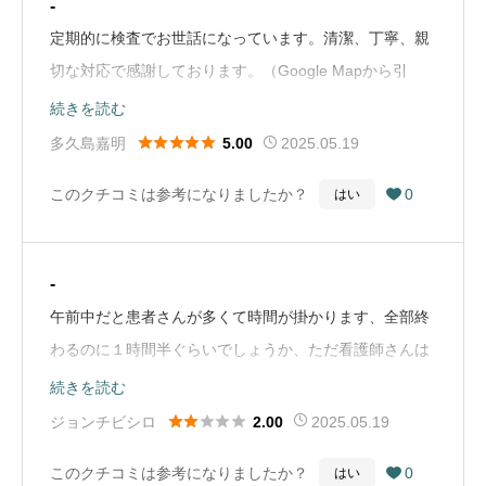
-
定期的に検査でお世話になっています。清潔、丁寧、親
切な対応で感謝しております。（Google Mapから引
用）
続きを読む





多久島嘉明
2025.05.19
5.00
このクチコミは参考になりましたか？
0
はい

-
午前中だと患者さんが多くて時間が掛かります、全部終
わるのに１時間半ぐらいでしょうか、ただ看護師さんは
もう少しテキパキハキハキされたらなと思います。
続きを読む
（Google Mapから引用）





ジョンチビシロ
2025.05.19
2.00
このクチコミは参考になりましたか？
0
はい
