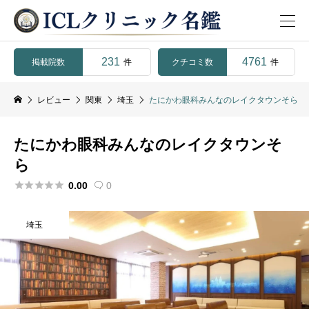
231
4761
掲載院数
クチコミ数
件
件
レビュー
関東
埼玉
たにかわ眼科みんなのレイクタウンそら
たにかわ眼科みんなのレイクタウンそ
ら





0.00
0

埼玉