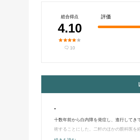
総合得点
評価
4.10





10

-
十数年前から白内障を発症し、進行してき
術することにした。二軒のほかの眼科医を
そも（多焦点レンズの）白内障手術に懐疑
続きを読む