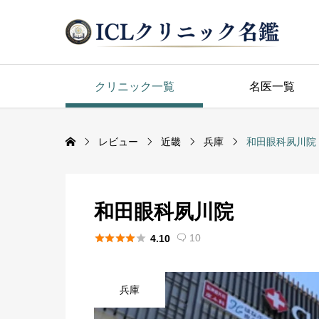
クリニック一覧
名医一覧
レビュー
近畿
兵庫
和田眼科夙川院
和田眼科夙川院





10
4.10

兵庫