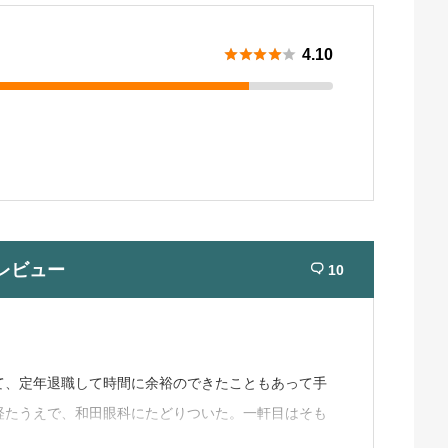





4.10
レビュー
10

て、定年退職して時間に余裕のできたこともあって手
経たうえで、和田眼科にたどりついた。一軒目はそも
的で、そんなことをしても見えるようになるかどうか