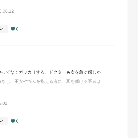
ので嫌気がさした。二軒目はレンズの価格が高目であ
6.06.12
っていただけなのに、手術は混みあっているからまず
を進められたのが嫌だった。その点、和田眼科は説明
0
い

でお考えくださいという形だったのがよかった。説明
が伝わってきて好印象だった。実際に診察を受け始め
待ち時間も少なく、説明や指示も丁寧、スタッフの対
術も非常に丁寧な仕事をしてくれた印象で、おそらく
伴ってなくガッカリする。ドクターも次を急ぐ感じか
ろうと思った。痛みもとくになかった。手術直後は目
気なし。不安や悩みを抱える者に、耳を傾ける医者は
よくわからなかったが、翌日、好天の日に外に出た
自分が言いたい事を言っている。思う様な満足がない
った写真を見るようにくっきり、すっきり見えて驚い
み…病院に行くたび感じる（Google Mapから引
きたが、眼鏡を新調した後でもこんなに世の中がきれ
6.01
ことはなかった。何か数十歳若返った気がした。和田
レンズにしたのだが、遠方も中方もとてもよく見え
0
い

の小さい文字などはそんなにはっきりとは見えないの
本は普通に読めるので、日常生活上、まったく支障が