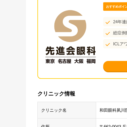
おすすめポイ
24年
総症例
ICL
クリニック情報
クリニック名
和田眼科夙川
住所
〒662-004