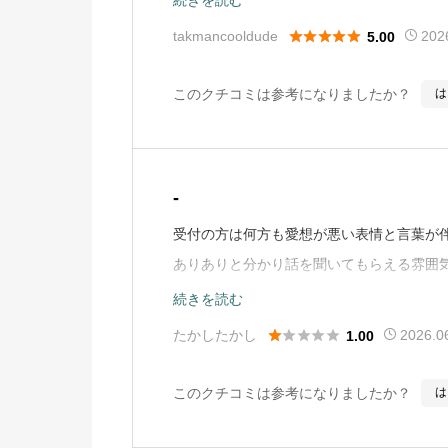
わからないし、やめたらという口吻だった





takmancooldude
202
5.00
った。それにどちらもまず話を聞こうと思
日取りを決めなさいといわれ、さくさく話
このクチコミは参考になりましたか？
は
会を開いており、ゆっくり話を聞いたうえ
会でも和田院長の、目の健康に対する情熱
てからも検査や診察はてきぱきしており、
-
応も親切で気持ちのいいものであった。手
受付の方は何方も愛想が悪い表情と言葉が
和田院長は執刀技術のとても高い人なのだ
ありありと分かり話を聞いてもらえる雰囲
を守ろうと思ってなるべく閉じていたので
本当に少ない。聞いた事の答えではなく、
ら、街並みが、木々が、ピントの完全にあ
続きを読む
から不安はなくならない。時間とお金を使うの
た。小学生の頃から数十本の眼鏡をかけて





たかしたかし
2026.0
1.00
用）
いに見えるようになったような体験をした
先生の勧めでパンオプティクスプロという
このクチコミは参考になりましたか？
は
る。あらかじめ言われていたとおり、手元
だが、手を伸ばしたくらいの距離の新聞や