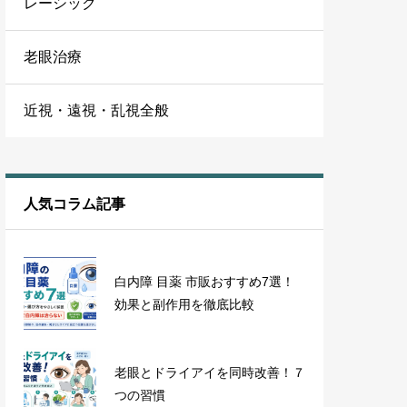
レーシック
老眼治療
近視・遠視・乱視全般
人気コラム記事
白内障 目薬 市販おすすめ7選！
効果と副作用を徹底比較
老眼とドライアイを同時改善！７
つの習慣