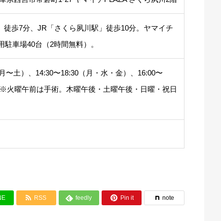
」徒歩7分、JR「さくら夙川駅」徒歩10分。ヤマイチ
専用駐車場40台（2時間無料）。
0（月〜土）、14:30〜18:30（月・水・金）、16:00〜
）。※火曜午前は手術。木曜午後・土曜午後・日曜・祝日


NE
RSS
feedly
Pin it
note
