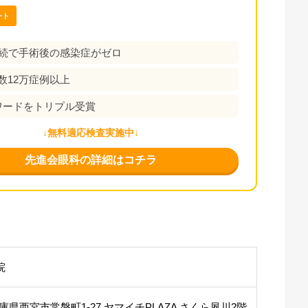
ント
連続で手術後の感染症がゼロ
数12万症例以上
アワードをトリプル受賞
↓無料適応検査実施中↓
先進会眼科の詳細はコチラ
院
3 兵庫県西宮市常磐町1-27 ヤマイチPLAZA さくら夙川2階