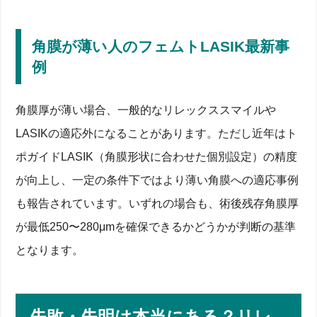
よくある術後トラブル症例と原因
スマイル難民を生まないための眼科選び
合併症を防ぐレーザー設定と照射精度
角膜が薄い人のフェムトLASIK最新事
費用はいくら？東京と地方での価格差と保険適用の現
状
例
料金プラン・分割シミュレーション
芸能人も受けた？プロモーション価格の裏側
角膜厚が薄い場合、一般的なリレックススマイルや
測定・検査費用から術後フォローまでの総額
術後経過と視力安定までの流れ：患者体験談に学ぶ
LASIKの適応外になることがあります。ただし近年はト
手術当日の流れと時間配分
ポガイドLASIK（角膜形状に合わせた個別設定）の精度
術後1週間・1か月・1年の視力推移
が向上し、一定の条件下ではより薄い角膜への適応事例
ドライアイ・ハロー対策と角膜ケア
後悔しないためのチェックリスト：適応検査からセカ
も報告されています。いずれの場合も、術後残存角膜厚
ンド相談まで
が最低250〜280μmを確保できるかどうかが判断の基準
適応検査で見るべき7項目
セカンドオピニオンを取るタイミングと費用
となります。
カウンセリングで必ず聞くべき10の質問
まとめ：リレックススマイルはあなたの近視矯正に最
適か？
失敗・失明は本当にある？リレ