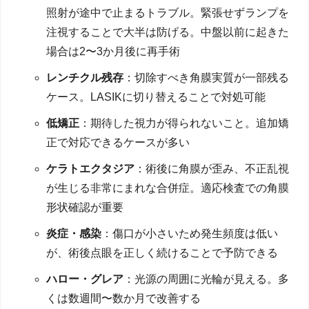
照射が途中で止まるトラブル。緊張せずランプを
注視することで大半は防げる。中盤以前に起きた
場合は2〜3か月後に再手術
レンチクル残存
：切除すべき角膜実質が一部残る
ケース。LASIKに切り替えることで対処可能
低矯正
：期待した視力が得られないこと。追加矯
正で対応できるケースが多い
ケラトエクタジア
：術後に角膜が歪み、不正乱視
が生じる非常にまれな合併症。適応検査での角膜
形状確認が重要
炎症・感染
：傷口が小さいため発生頻度は低い
が、術後点眼を正しく続けることで予防できる
ハロー・グレア
：光源の周囲に光輪が見える。多
くは数週間〜数か月で改善する