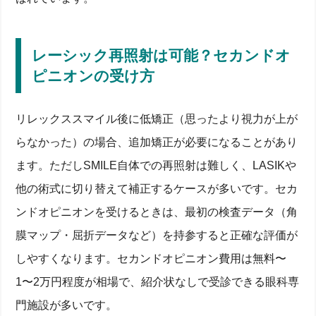
リレックススマイルとは？最新SMILEレーザー手術の
仕組みと適応条件
適応度数と屈折限界をわかりやすく解説
レーシック再照射は可能？セカンドオ
従来LASIK・フェムトLASIKとの比較で見る角膜負
ピニオンの受け方
担
近視・乱視矯正における照射方式の違い
適応年齢は何歳から何歳まで？年代別リスクと視力回
復のリアル
リレックススマイル後に低矯正（思ったより視力が上が
らなかった）の場合、追加矯正が必要になることがあり
未成年から高齢者まで：患者データでみる安全域
20代・30代・40代での術後満足度と失明リスク
ます。ただしSMILE自体での再照射は難しく、LASIKや
スポーツ・職業別にみる矯正メリット
適応外と言われたら？ICL・レーシックどっちが向く
他の術式に切り替えて補正するケースが多いです。セカ
か徹底比較
ンドオピニオンを受けるときは、最初の検査データ（角
ICLとSMILEの矯正度数上限を比較
膜マップ・屈折データなど）を持参すると正確な評価が
レーシック再照射は可能？セカンドオピニオンの受
け方
しやすくなります。セカンドオピニオン費用は無料〜
角膜が薄い人のフェムトLASIK最新事例
失敗・失明は本当にある？リレックススマイルのリス
1〜2万円程度が相場で、紹介状なしで受診できる眼科専
クと対策
門施設が多いです。