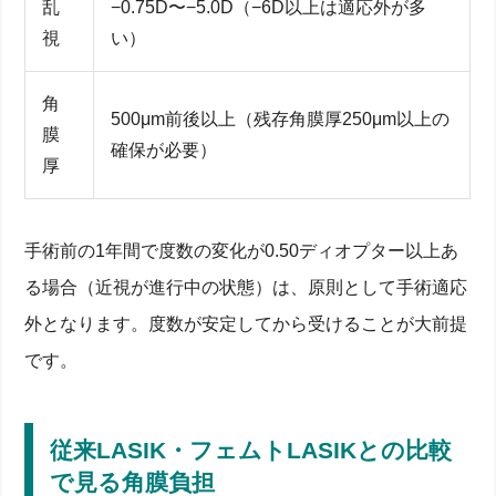
乱
−0.75D〜−5.0D（−6D以上は適応外が多
視
い）
角
500μm前後以上（残存角膜厚250μm以上の
膜
確保が必要）
厚
手術前の1年間で度数の変化が0.50ディオプター以上あ
る場合（近視が進行中の状態）は、原則として手術適応
外となります。度数が安定してから受けることが大前提
です。
従来LASIK・フェムトLASIKとの比較
で見る角膜負担