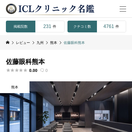
231
4761
掲載院数
クチコミ数
件
件
レビュー
九州
熊本
佐藤眼科熊本
佐藤眼科熊本





0.00
0

熊本