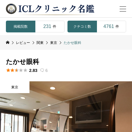
231
4761
掲載院数
クチコミ数
件
件
レビュー
関東
東京
たかせ眼科
たかせ眼科





2.83
6

東京