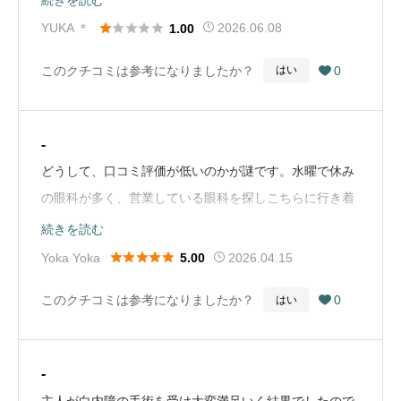
引用）





YUKA ＊
2026.06.08
1.00
このクチコミは参考になりましたか？
0
はい

-
どうして、口コミ評価が低いのかが謎です。水曜で休み
の眼科が多く、営業している眼科を探しこちらに行き着
きました。口コミを読んでいたため、あまり期待せず
続きを読む
に、身構えて行ったのですが、凄くいい病院でした。確





Yoka Yoka
2026.04.15
5.00
かに、待ち時間はやや長めでしたが受付の方も、看護師
このクチコミは参考になりましたか？
0
はい

さんも、先生も感じが良く子どもにも優しくして頂きま
した。家から近いこともあり、今後はこちらを行きつけ
のしようと思いました。（Google Mapから引用）
-
主人が白内障の手術を受け大変満足いく結果でしたので