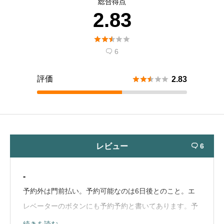
総合得点
2.83





6

評価





2.83
レビュー
6

-
予約外は門前払い。予約可能なのは6日後とのこと。エ
レベーターのボタンにも予約予約と書いてあります。予
約しないと診て頂けないようです。（Google Mapから
続きを読む