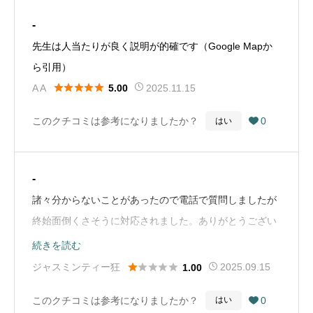
-
先生は人当たりが良く説明が的確です（Google Mapか
ら引用）





A A
2025.11.15
5.00
このクチコミは参考になりましたか？
0
はい

-
諸々分からないことがあったので電話で質問しましたが
終始面倒くさそうに対応されました。ありがとうござい
ましたと伝えたら返事もなく即切り。電話対応でこんな
続きを読む
に行く気の失せる場所は初めてです。ストレス溜まって





ジャスミンティー狂
2025.09.15
1.00
るのか知りませんが客に八つ当たりしないでください〜
このクチコミは参考になりましたか？
0
はい

（Google Mapから引用）