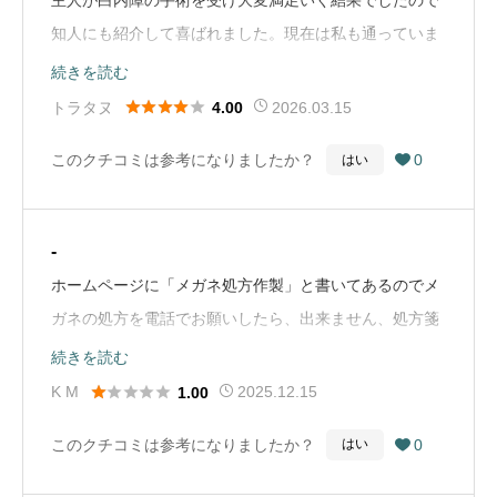
知人にも紹介して喜ばれました。現在は私も通っていま
すが質問にも先生はしっかり答えてくれます。ご自分の
続きを読む
所では出来ない処置に付いては総合病院への紹介も素早





トラタヌ
2026.03.15
4.00
くして下さり信頼のおける先生だと思っています。
このクチコミは参考になりましたか？
0
はい

（Google Mapから引用）
-
ホームページに「メガネ処方作製」と書いてあるのでメ
ガネの処方を電話でお願いしたら、出来ません、処方箋
も出せませんと断られた。（Google Mapから引用）
続きを読む





K M
2025.12.15
1.00
このクチコミは参考になりましたか？
0
はい
