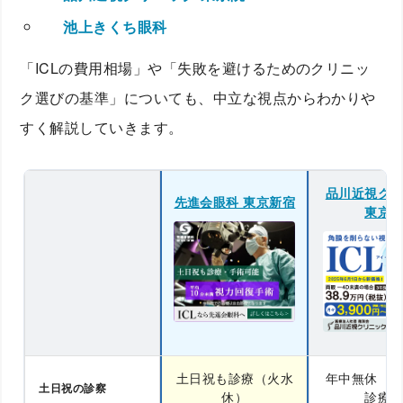
池上きくち眼科
「ICLの費用相場」や「失敗を避けるためのクリニッ
ク選びの基準」についても、中立な視点からわかりや
すく解説していきます。
品川近視ク
先進会眼科 東京新宿
東京
土日祝も診療（火水
年中無休（
土日祝の診察
休）
診療