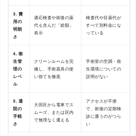
3. 費
適応検査や術後の薬
検査代や目薬代が
用の
代も含んだ「総額」
すべて別料金にな
明朗
表示
っている
さ
4. 衛
生管
クリーンルームを完
手術室の空調・衛
理の
備し、手術器具の使
生環境についての
レベ
い捨てを徹底
説明がない
ル
5. 通
アクセスが不便
大田区から電車でス
院の
で、術後の定期検
ムーズ、または区内
手軽
診に通うのがつら
で無理なく通える
さ
い