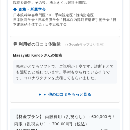
院長を歴任。その後、池上きくち眼科を開院。
◆ 資格・所属学会
日本眼科学会専門医 / ICL手術認定医 / 難病指定医
日本眼科学会 / 日本角膜学会 / 日本白内障屈折矯正手術学会 / 日
本網膜硝子体学会 / 日本近視学会
💬 利用者の口コミ体験談
（※Googleマップより引用）
Masayuki Kondo さんの投稿
先生がとてもソフトで、ご説明が丁寧です。診断もとて
も適切だと感じています。手術もやられているそうで
す。コロナワクチンを接種してもらいました。
▼ 他の口コミをもっと見る
【料金プラン】
両眼費用（乱視なし）：600,000円 /
両眼（乱視あり）：700,000円（税込）