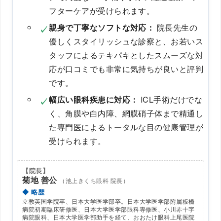
フターケアが受けられます。
親身で丁寧なソフトな対応：
院長先生の
優しくスタイリッシュな診察と、お若いス
タッフによるテキパキとしたスムーズな対
応が口コミでも非常に気持ちが良いと評判
です。
幅広い眼科疾患に対応：
ICL手術だけでな
く、角膜や白内障、網膜硝子体まで精通し
た専門医によるトータルな目の健康管理が
受けられます。
【院長】
菊地 善公
（池上きくち眼科 院長）
◆ 略歴
立教英国学院卒、日本大学医学部卒。日本大学医学部附属板橋
病院初期臨床研修医、日本大学医学部眼科専修医、小川赤十字
病院眼科、日本大学医学部助手を経て、おおたけ眼科上尾医院