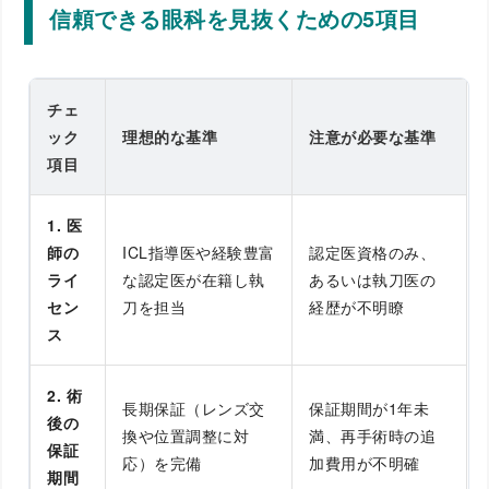
信頼できる眼科を見抜くための5項目
チェ
ック
理想的な基準
注意が必要な基準
項目
1. 医
師の
ICL指導医や経験豊富
認定医資格のみ、
ライ
な認定医が在籍し執
あるいは執刀医の
セン
刀を担当
経歴が不明瞭
ス
2. 術
長期保証（レンズ交
保証期間が1年未
後の
換や位置調整に対
満、再手術時の追
保証
応）を完備
加費用が不明確
期間