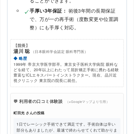
ることができます。
手厚い3年保証：
術後3年間の長期保証
で、万が一の再手術（度数変更や位置調
整）にも手厚く対応。
【院長】
湯川 聡
（日本眼科学会認定 眼科専門医）
◆ 略歴
1999年 帝京大学医学部卒。東京女子医科大学病院 眼科な
どを経て、20年以上にわたって屈折矯正手術に携わる経験
豊富なICLエキスパートインストラクター。現在、品川近
視クリニック 東京院の院長に就任。
💬 利用者の口コミ体験談
（※Googleマップより引用）
町田光 さんの投稿
1日でレーシック手術できて満足です。手術自体は辛い
部分もありましたが、最速で終わらせてくれて助かりま