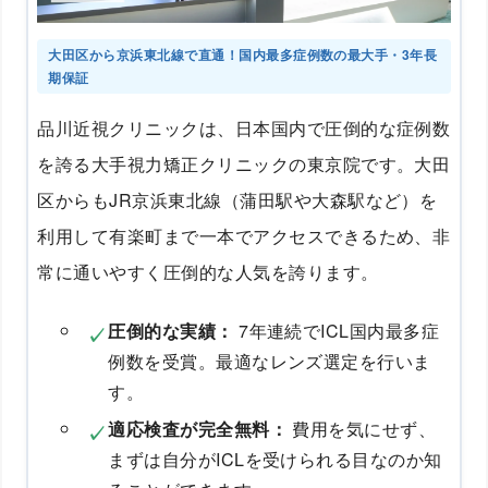
大田区から京浜東北線で直通！国内最多症例数の最大手・3年長
期保証
品川近視クリニックは、日本国内で圧倒的な症例数
を誇る大手視力矯正クリニックの東京院です。大田
区からもJR京浜東北線（蒲田駅や大森駅など）を
利用して有楽町まで一本でアクセスできるため、非
常に通いやすく圧倒的な人気を誇ります。
圧倒的な実績：
7年連続でICL国内最多症
例数を受賞。最適なレンズ選定を行いま
す。
適応検査が完全無料：
費用を気にせず、
まずは自分がICLを受けられる目なのか知