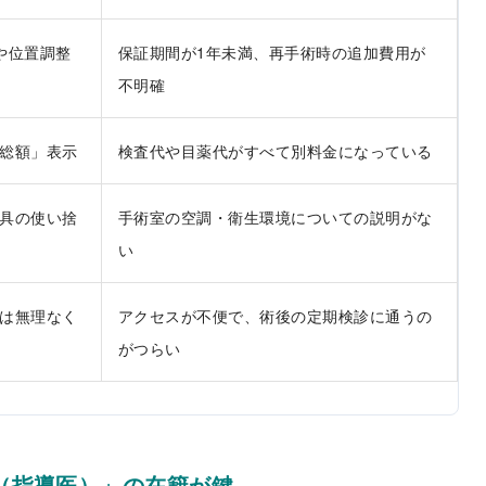
や位置調整
保証期間が1年未満、再手術時の追加費用が
不明確
総額」表示
検査代や目薬代がすべて別料金になっている
具の使い捨
手術室の空調・衛生環境についての説明がな
い
は無理なく
アクセスが不便で、術後の定期検診に通うの
がつらい
（指導医）」の在籍が鍵