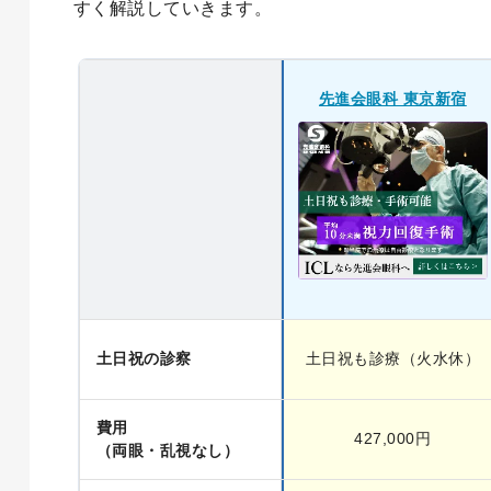
すく解説していきます。
先進会眼科 東京新宿
土日祝の診察
土日祝も診療（火水休）
費用
427,000円
（両眼・乱視なし）